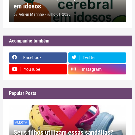
em idosos
by
Adrien Marinho
-
julho 01, 2026
Acompanhe também
Facebook
Twitter
YouTube
Instagram
Popular Posts
ALERTA
Seus filhos utilizam essas sandálias?