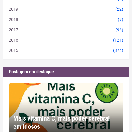
2019
(22)
2018
(7)
2017
(96)
2016
(121)
2015
(374)
Postagem em destaque
Mais vitamina C, mais poder cerebral
em idosos