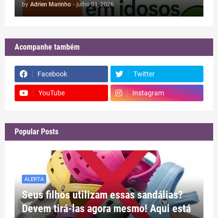
by
Adrien Marinho
-
julho 01, 2026
Acompanhe também
Facebook
Twitter
YouTube
Instagram
Popular Posts
ALERTA
Seus filhos utilizam essas sandálias?
Devem tirá-las agora mesmo! Aqui está