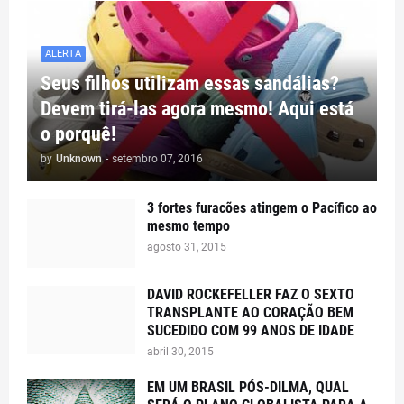
ALERTA
Seus filhos utilizam essas sandálias?
Devem tirá-las agora mesmo! Aqui está
o porquê!
by
Unknown
-
setembro 07, 2016
3 fortes furacões atingem o Pacífico ao
mesmo tempo
agosto 31, 2015
DAVID ROCKEFELLER FAZ O SEXTO
TRANSPLANTE AO CORAÇÃO BEM
SUCEDIDO COM 99 ANOS DE IDADE
abril 30, 2015
EM UM BRASIL PÓS-DILMA, QUAL